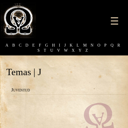
☰
A
B
C
D
E
F
G
H
I
J
K
L
M
N
O
P
Q
R
S
T
U
V
W
X
Y
Z
Temas | J
Juventud