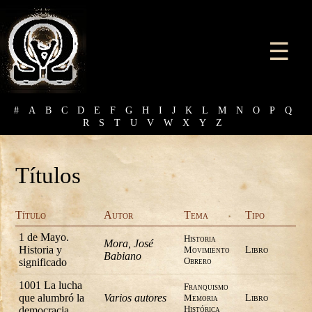
☰
#
A
B
C
D
E
F
G
H
I
J
K
L
M
N
O
P
Q
R
S
T
U
V
W
X
Y
Z
Títulos
Título
Autor
Tema
Tipo
1 de Mayo.
Historia
Mora, José
Historia y
Movimiento
Libro
Babiano
Obrero
significado
1001 La lucha
Franquismo
que alumbró la
Varios autores
Memoria
Libro
Histórica
democracia