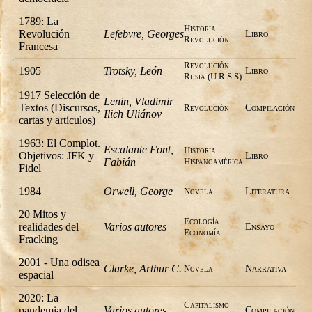
1789: La
Historia
Revolución
Lefebvre, Georges
Libro
Revolución
Francesa
Revolución
1905
Trotsky, León
Libro
Rusia (U.R.S.S)
1917 Selección de
Lenin, Vladimir
Textos (Discursos,
Revolución
Compilación
Ilich Uliánov
cartas y artículos)
1963: El Complot.
Escalante Font,
Historia
Objetivos: JFK y
Libro
Fabián
Hispanoamérica
Fidel
1984
Orwell, George
Novela
Literatura
20 Mitos y
Ecología
realidades del
Varios autores
Ensayo
Economía
Fracking
2001 - Una odisea
Clarke, Arthur C.
Novela
Narrativa
espacial
2020: La
Capitalismo
pandemia del
Varios autores
Compilación