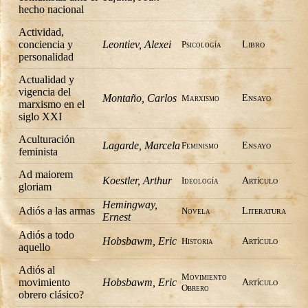
hecho nacional
Actividad,
conciencia y
Leontiev, Alexei
Psicología
Libro
personalidad
Actualidad y
vigencia del
Montaño, Carlos
Marxismo
Ensayo
marxismo en el
siglo XXI
Aculturación
Lagarde, Marcela
Feminismo
Ensayo
feminista
Ad maiorem
Koestler, Arthur
Ideología
Artí­culo
gloriam
Hemingway,
Adiós a las armas
Novela
Literatura
Ernest
Adiós a todo
Hobsbawm, Eric
Historia
Artí­culo
aquello
Adiós al
Movimiento
movimiento
Hobsbawm, Eric
Artí­culo
Obrero
obrero clásico?