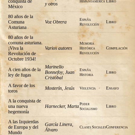
conquista de
Hispanoamérica
Libro
y otros
México
80 años de la
España
Comuna
Voz Obrera
Libro
Revolución
Asturiana
80 años de la
comuna asturiana.
Memoria
¡Viva la
Varios autores
Histórica
Compilación
Revolución
Revolución de
Octubre 1934!
Marinello
A cien años de la
España
Bonnefoy, Juan
Libro
ley de fugas
Historia
Cristóbal
A favor de los
Mosterín, Jesús
Violencia
Ensayo
toros
A la conquista de
Poder
una nueva
Harnecker, Marta
Libro
Socialismo
hegemonía
A las Izquierdas
García Linera,
de Europa y del
Clases Sociales
Conferencia
Álvaro
Mundo