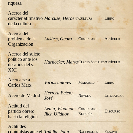
riqueza
Acerca del
carácter afirmativo
Marcuse, Herbert
Cultura
Libro
de la cultura
Acerca del
problema de la
Lukács, Georg
Comunismo
Artí­culo
Organización
Acerca del sujeto
político ante los
Harnecker, Marta
Clases Sociales
Artí­culo
desafíos del s.
XXI
Acercarse a
Varios autores
Marxismo
Libro
Carlos Marx
Herrera Petere,
Acero de Madrid
Novela
Literatura
José
Actitud del
Lenin, Vladimir
Comunismo
partido obrero
Discurso
Ilich Uliánov
Religión
hacia la religión
Actitudes
comunistas ante el
Tafalla, Joan
Nacionalismo
Ensayo