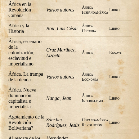
África en la
África
Revolución
Varios autores
Libro
Hispanoamérica
Cubana
África y la
África
Bou, Luis César
Libro
Historia
Historia
África, escenario
de la
Cruz Martínez,
colonización,
África
Ensayo
Lizbeth
esclavitud e
imperialismo
África. La trampa
África
Varios autores
Libro
de la deuda
Economía
África. Nueva
dominación
África
Nanga, Jean
Libro
capitalista e
Imperialismo
imperialista
Agotamiento de la
Sánchez
Hispanoamérica
Revolución
Libro
Rodríguez, Jesús
Revolución
Bolivariana?
Al rescate de los
Hernández