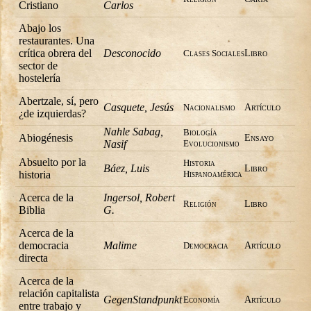
Cristiano
Carlos
Abajo los
restaurantes. Una
crítica obrera del
Desconocido
Clases Sociales
Libro
sector de
hostelería
Abertzale, sí, pero
Casquete, Jesús
Nacionalismo
Artí­culo
¿de izquierdas?
Nahle Sabag,
Biología
Abiogénesis
Ensayo
Nasif
Evolucionismo
Absuelto por la
Historia
Báez, Luis
Libro
historia
Hispanoamérica
Acerca de la
Ingersol, Robert
Religión
Libro
Biblia
G.
Acerca de la
democracia
Malime
Democracia
Artí­culo
directa
Acerca de la
relación capitalista
GegenStandpunkt
Economía
Artí­culo
entre trabajo y