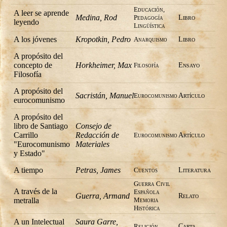
Educación,
A leer se aprende
Medina, Rod
Pedagogía
Libro
leyendo
Lingüística
A los jóvenes
Kropotkin, Pedro
Anarquismo
Libro
A propósito del
concepto de
Horkheimer, Max
Filosofía
Ensayo
Filosofía
A propósito del
Sacristán, Manuel
Eurocomunismo
Artí­culo
eurocomunismo
A propósito del
libro de Santiago
Consejo de
Carrillo
Redacción de
Eurocomunismo
Artí­culo
"Eurocomunismo
Materiales
y Estado"
A tiempo
Petras, James
Cuentos
Literatura
Guerra Civil
A través de la
Española
Guerra, Armand
Relato
metralla
Memoria
Histórica
A un Intelectual
Saura Garre,
Religión
Carta