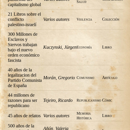
Salud
capitalismo global
21 Libros sobre el
conflicto
Varios autores
Violencia
Colección
palestino-israelí
300 Millones de
Esclavos y
Siervos trabajan
Kuczynski, Jürgen
Economía
Libro
bajo el nuevo
orden económico
fascista
40 años de la
legalizacion del
Morán, Gregorio
Comunismo
Artí­culo
Partido Comunista
de España
44 millones de
razones para ser
Tejeiro, Ricardo
Republicanismo
Cómic
republicano
Memoria
45 años de relatos
Varios autores
Libro
Histórica
500 años de la
Añón, Valeria