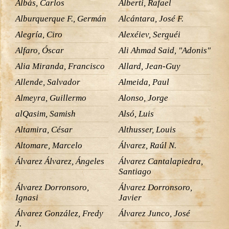
Albás, Carlos
Alberti, Rafael
Alburquerque F., Germán
Alcántara, José F.
Alegría, Ciro
Alexéiev, Serguéi
Alfaro, Óscar
Ali Ahmad Said, "Adonis"
Alia Miranda, Francisco
Allard, Jean-Guy
Allende, Salvador
Almeida, Paul
Almeyra, Guillermo
Alonso, Jorge
alQasim, Samish
Alsó, Luis
Altamira, César
Althusser, Louis
Altomare, Marcelo
Álvarez, Raúl N.
Álvarez Álvarez, Ángeles
Álvarez Cantalapiedra,
Santiago
Álvarez Dorronsoro,
Álvarez Dorronsoro,
Ignasi
Javier
Álvarez González, Fredy
Álvarez Junco, José
J.