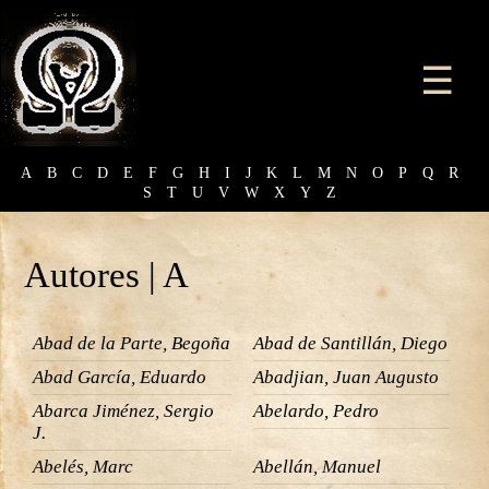
☰
A
B
C
D
E
F
G
H
I
J
K
L
M
N
O
P
Q
R
S
T
U
V
W
X
Y
Z
Autores | A
Abad de la Parte, Begoña
Abad de Santillán, Diego
Abad García, Eduardo
Abadjian, Juan Augusto
Abarca Jiménez, Sergio
Abelardo, Pedro
J.
Abelés, Marc
Abellán, Manuel