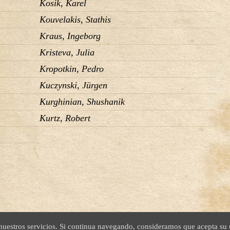
Kosik, Karel
Kouvelakis, Stathis
Kraus, Ingeborg
Kristeva, Julia
Kropotkin, Pedro
Kuczynski, Jürgen
Kurghinian, Shushanik
Kurtz, Robert
 nuestros servicios. Si continua navegando, consideramos que acepta su